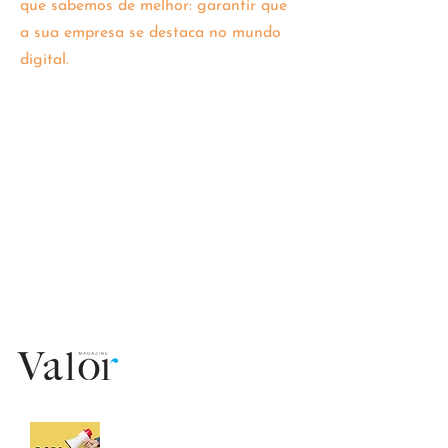
que sabemos de melhor: garantir que
a sua empresa se destaca no mundo
digital.
imprensa e entrevistas
T-News, Portugal
2020, o melhor ano de
todos
Revista Valor
Se não está online,
você não existe!
Pod´Alojar Podcast