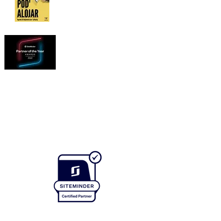
Estratégia online para
o seu alojamento
Prémios do Siteminder
2022
Entrevista WINNER
para o Industry
Champion Award
parceiros