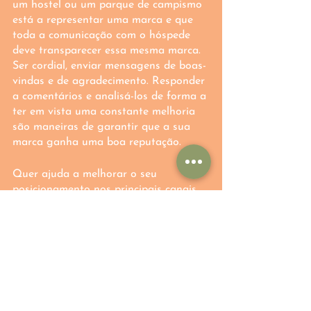
um hostel ou um parque de campismo 
está a representar uma marca e que 
toda a comunicação com o hóspede 
deve transparecer essa mesma marca. 
Ser cordial, enviar mensagens de boas-
vindas e de agradecimento. Responder 
a comentários e analisá-los de forma a 
ter em vista uma constante melhoria 
são maneiras de garantir que a sua 
marca ganha uma boa reputação. 
Quer ajuda a melhorar o seu 
posicionamento nos principais canais 
de venda? Nós estamos aqui. Contacte-
nos. 
Para analisar o documento do help 
center da Booking.com consulte-o 
aqui
.