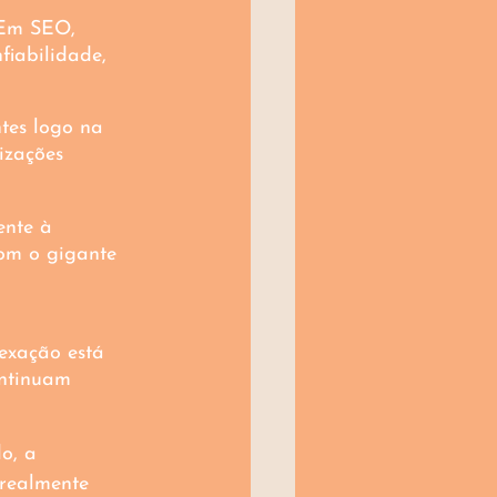
 Em SEO, 
iabilidade, 
tes logo na 
izações 
ente à 
om o gigante 
exação está 
ontinuam 
o, a 
 realmente 