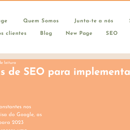
age
Quem Somos
Junta-te a nós
s clientes
Blog
New Page
SEO
e leitura
as de SEO para implement
nstantes nos 
isa do Google, as 
para 2023 