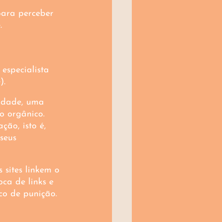
para perceber 
.
especialista 
).
idade, uma 
o orgânico. 
ão, isto é, 
seus 
 sites linkem o 
ca de links e 
co de punição.