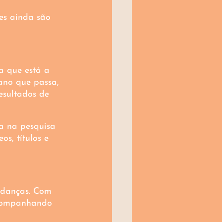
tes ainda são 
a que está a 
ano que passa, 
esultados de 
ja na pesquisa 
s, títulos e 
udanças. Com 
acompanhando 