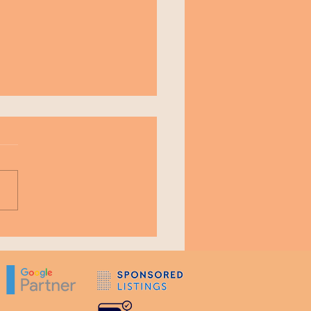
al commerce, sabe o
é?