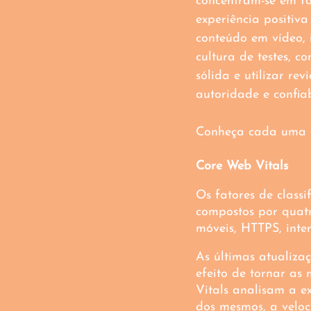
concentram-se em f
experiência positiva
conteúdo em vídeo,
cultura de testes, c
sólida e utilizar re
autoridade e confiab
Conheça cada uma d
Core Web Vitals
Os fatores de class
compostos por quatr
móveis, HTTPS, inter
As últimas atualiza
efeito de tornar as 
Vitals analisam a ex
dos mesmos, a veloc