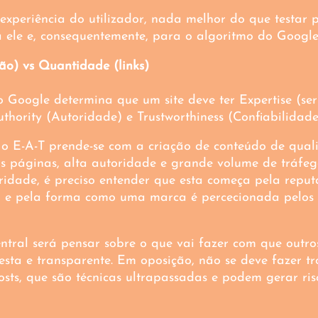
xperiência do utilizador, nada melhor do que testar 
 ele e, consequentemente, para o algoritmo do Google
ão) vs Quantidade (links)
 Google determina que um site deve ter Expertise (ser 
thority (Autoridade) e Trustworthiness (Confiabilidade
 o E-A-T prende-se com a criação de conteúdo de qual
as páginas, alta autoridade e grande volume de tráfeg
idade, é preciso entender que esta começa pela reputaç
o e pela forma como uma marca é percecionada pelos 
ntral será pensar sobre o que vai fazer com que outros
sta e transparente. Em oposição, não se deve fazer tro
sts, que são técnicas ultrapassadas e podem gerar ris