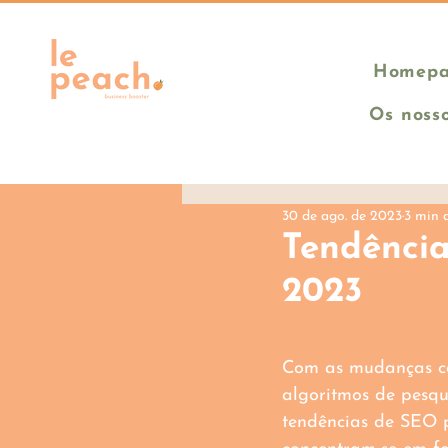
Homep
Os nosso
30 de ago. de 2023
3 min d
Tendênci
2023
Com as mudanças co
algoritmos de pesqu
tendências de SEO 