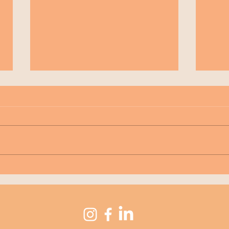
Porque é que o seu
Soci
alojamento precisa de um
que 
website site e reservas
diretas?