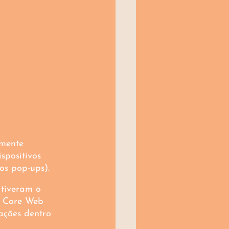
lmente 
spositivos 
os pop-ups). 
 tiveram o 
s Core Web 
ações dentro 