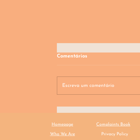
Comentários
Escreva um comentário
Como valorizar o seu hotel
para acompanhar as
tendências hoteleiras de
2024
Homepage
Complaints Book
Who We Are
Privacy Policy